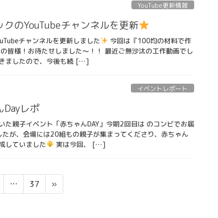
YouTube更新情報
クのYouTubeチャンネルを更新
uTubeチャンネルを更新しました
今回は『100均の材料で作
ンの皆様！お待たせしました〜！！ 最近ご無沙汰の工作動画でし
ましたので、今後も続 […]
イベントレポート
Dayレポ
いた親子イベント「赤ちゃんDAY」今期2回目は のコンビでお届
たが、会場には20組もの親子が集まってくださり、赤ちゃん
成していました
実は今回、 […]
固
…
37
»
定
ペ