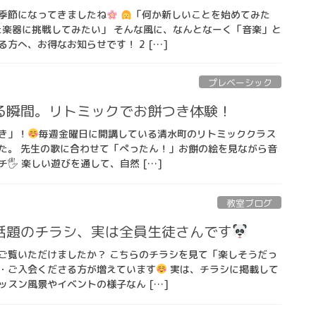
季節になってきましたね
「何か新しいことを始めてみた
た楽器に挑戦してみたい」 そんな風に、なんとなーく「音楽」と
方へ、お得なお知らせです！ 2 […]
プレベーシック
る瞬間。リトミックでお餅つき体験！
き」！
毎週金曜日に開講している清水町のリトミッククラス
た。 先生の歌に合わせて「ぺったん！」お餅の絵を見ながら音
🖐
楽しい遊びを通して、自然 […]
教室ブログ
話題のチラシ、実は全員生徒さんです
ご覧いただけましたか？ こちらのチラシを見て「楽しそうだっ
・ご入会くださる方が増えています
実は、チラシに掲載して
ッスン風景やイベントの様子なん […]