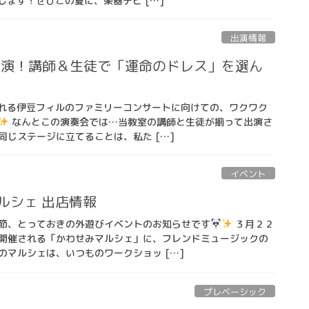
します！ぜひこの夏に、楽器デビ […]
出演情報
出演！講師＆生徒で「運命のドレス」を選ん
される伊豆フィルのファミリーコンサートに向けての、ワクワク
なんとこの演奏会では…当教室の講師と生徒が揃って出演さ
同じステージに立てることは、私た […]
イベント
マルシェ 出店情報
節、とっておきの外遊びイベントのお知らせです
３月２２
開催される「かわせみマルシェ」に、フレンドミュージックの
のマルシェは、いつものワークショッ […]
プレベーシック