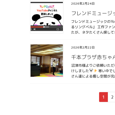
2026年2月24日
フレンドミュージッ
フレンドミュージックのYo
るリングベル』 工作ファ
たが、ネタたくさん探してき
2026年2月22日
千本プラザ赤ちゃん
沼津市様よりご依頼いただ
けしました
寒い中でし
さん達による癒し空間が完
投
固
固
1
2
稿
定
定
ペ
ペ
の