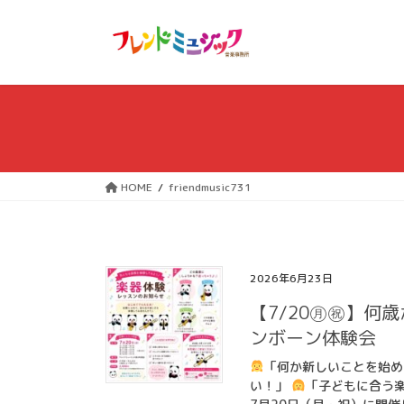
コ
ナ
ン
ビ
テ
ゲ
ン
ー
ツ
シ
へ
ョ
ス
ン
キ
に
ッ
移
HOME
friendmusic731
プ
動
2026年6月23日
【7/20㊊㊗】何
ンボーン体験会
「何か新しいことを始
い！」
「子どもに合う