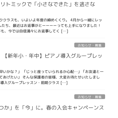
。リトミックで「小さなできた」を逃さな
ククラスも、いよいよ年度の締めくくり。 4月から一緒にレッ
んたち、最近はお返事がとーーーーっても上手になりました！
も、今では自信満々にお返事してく […]
お知らせ・募集
！【新年小・年中】ピアノ導入グループレッ
早いかな？」 「じっと座っていられるか心配…」「お友達と一
てあげたい」 そんな保護者の皆様、大変お待たせいたしまし
導入グループレッスン・前期クラス […]
お知らせ・募集
いつか」を「今」に。春の入会キャンペーンス