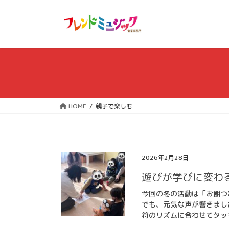
コ
ナ
ン
ビ
テ
ゲ
ン
ー
ツ
シ
へ
ョ
ス
ン
キ
に
ッ
移
HOME
親子で楽しむ
プ
動
2026年2月28日
遊びが学びに変わ
今回の冬の活動は「お餅つ
でも、元気な声が響きまし
符のリズムに合わせてタッチ