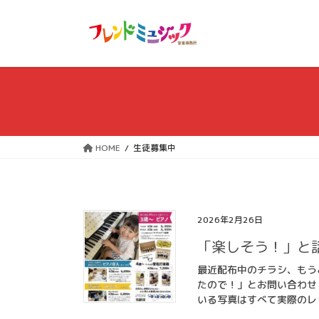
コ
ナ
ン
ビ
テ
ゲ
ン
ー
ツ
シ
へ
ョ
ス
ン
キ
に
ッ
移
HOME
生徒募集中
プ
動
2026年2月26日
「楽しそう！」と
最近配布中のチラシ、もう
たので！」とお問い合わせ
いる写真はすべて実際のレ