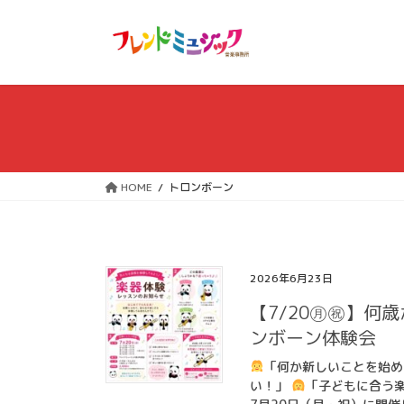
コ
ナ
ン
ビ
テ
ゲ
ン
ー
ツ
シ
へ
ョ
ス
ン
キ
に
ッ
移
HOME
トロンボーン
プ
動
2026年6月23日
【7/20㊊㊗】何
ンボーン体験会
「何か新しいことを始
い！」
「子どもに合う