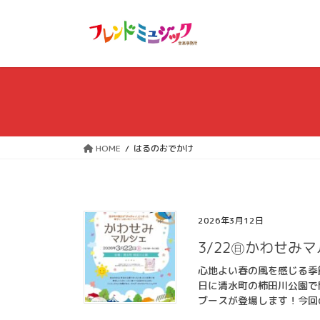
コ
ナ
ン
ビ
テ
ゲ
ン
ー
ツ
シ
へ
ョ
ス
ン
キ
に
ッ
移
HOME
はるのおでかけ
プ
動
2026年3月12日
3/22㊐かわせみ
心地よい春の風を感じる季
日に清水町の柿田川公園で
ブースが登場します！今回