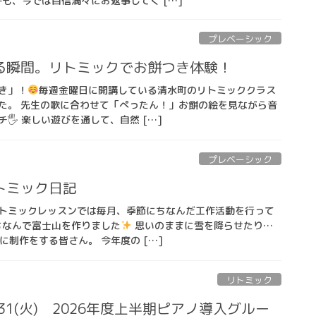
も、今では自信満々にお返事してく […]
プレベーシック
る瞬間。リトミックでお餅つき体験！
き」！
毎週金曜日に開講している清水町のリトミッククラス
た。 先生の歌に合わせて「ぺったん！」お餅の絵を見ながら音
🖐
楽しい遊びを通して、自然 […]
プレベーシック
トミック日記
トミックレッスンでは毎月、季節にちなんだ工作活動を行って
ちなんで富士山を作りました
思いのままに雪を降らせたり…
制作をする皆さん。 今年度の […]
リトミック
31(火) 2026年度上半期ピアノ導入グルー