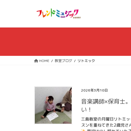
コ
ナ
ン
ビ
テ
ゲ
ン
ー
ツ
シ
へ
ョ
ス
ン
キ
に
ッ
移
HOME
教室ブログ
リトミック
プ
動
2026年3月10日
音楽講師×保育士
い！
三島教室の月曜日リトミッ
スンを重ねてきた2歳児さ