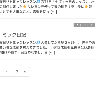
曜日リトミックレッスン
7月7日「七夕」当日のレッスンは…
の制作しました
クレヨンを使って天の川をキラキラに
制
にとても大事なこと。音楽を使っ […]
リトミック
トミック日記
曜日リトミックレッスン
入会してから早２ヶ月…。 先生やお
ろいろな活動を覚えてきました。 小さな成長も見逃さない島影
掛けや拍手、頭なでなでと、日 […]
固
固
…
7
»
定
定
ペ
ペ
ー
ー
ジ
ジ