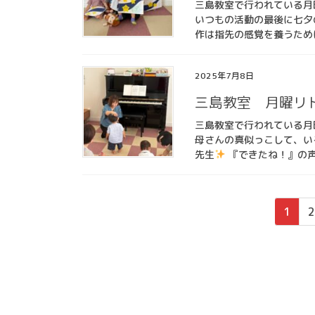
三島教室で行われている月
いつもの活動の最後に七夕
作は指先の感覚を養うため
2025年7月8日
三島教室 月曜リ
三島教室で行われている月
母さんの真似っこして、い
先生
『できたね！』の声
投
固
1
2
稿
定
ペ
の
ー
ペ
ジ
ー