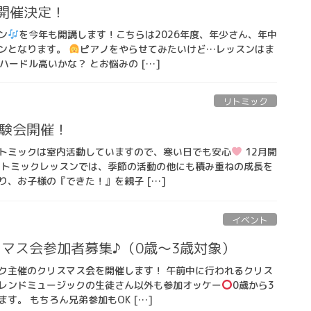
開催決定！
ン
を今年も開講します！こちらは2026年度、年少さん、年中
ンとなります。
ピアノをやらせてみたいけど…レッスンはま
ハードル高いかな？ とお悩みの […]
リトミック
体験会開催！
トミックは室内活動していますので、寒い日でも安心
12月開
リトミックレッスンでは、季節の活動の他にも積み重ねの成長を
り、お子様の『できた！』を親子 […]
イベント
リスマス会参加者募集♪（0歳～3歳対象）
ク主催のクリスマス会を開催します！ 午前中に行われるクリス
レンドミュージックの生徒さん以外も参加オッケー
0歳から3
す。 もちろん兄弟参加もOK […]