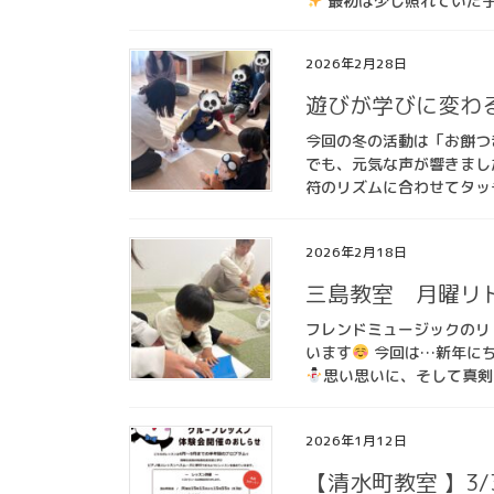
最初は少し照れていた子
2026年2月28日
遊びが学びに変わ
今回の冬の活動は「お餅つ
でも、元気な声が響きまし
符のリズムに合わせてタッチ
2026年2月18日
三島教室 月曜リ
フレンドミュージックのリ
います
今回は…新年に
思い思いに、そして真剣に
2026年1月12日
【清水町教室 】3/