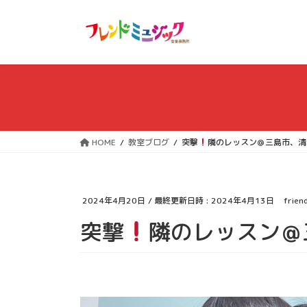
コ
ナ
ン
ビ
テ
ゲ
ン
ー
ツ
シ
へ
ョ
ス
ン
キ
に
ッ
移
HOME
教室ブログ
突撃
隣のレッスン＠三島市、清
プ
動
2024年4月20日
/ 最終更新日時 :
2024年4月13日
frien
突撃
隣のレッスン＠