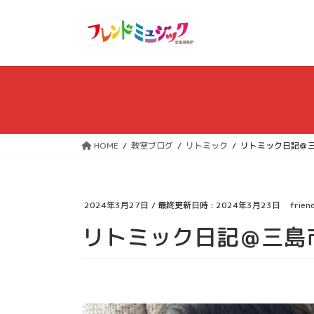
コ
ナ
ン
ビ
テ
ゲ
ン
ー
ツ
シ
へ
ョ
ス
ン
キ
に
ッ
移
HOME
教室ブログ
リトミック
リトミック日記＠
プ
動
2024年3月27日
/ 最終更新日時 :
2024年3月23日
frien
リトミック日記＠三島